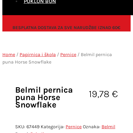
POKLON BON
BESPLATNA DOSTAVA ZA SVE NARUDŽBE IZNAD 60€
Home
/
Papirnica i škola
/
Pernice
/ Belmil pernica
puna Horse Snowflake
Belmil pernica
19,78
€
puna Horse
Snowflake
SKU:
67449
Kategorija:
Pernice
Oznaka:
Belmil