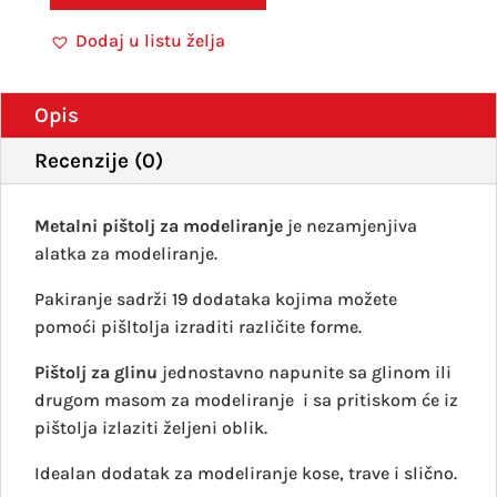
pišto
Dodaj u listu želja
za
istis
količ
Opis
Recenzije (0)
Metalni pištolj za modeliranje
je nezamjenjiva
alatka za modeliranje.
Pakiranje sadrži 19 dodataka kojima možete
pomoći pišltolja izraditi različite forme.
Pištolj za glinu
jednostavno napunite sa glinom ili
drugom masom za modeliranje i sa pritiskom će iz
pištolja izlaziti željeni oblik.
Idealan dodatak za modeliranje kose, trave i slično.