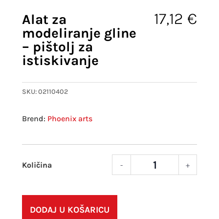
17,12
€
Alat za
modeliranje gline
– pištolj za
istiskivanje
SKU:
02110402
Phoenix arts
-
+
Alat
za
mode
gline
DODAJ U KOŠARICU
-