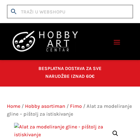
BESPLATNA DOSTAVA ZA SVE
NARUDŽBE IZNAD 60€
Home
/
Hobby asortiman
/
Fimo
/ Alat za modeliranje
gline – pištolj za istiskivanje