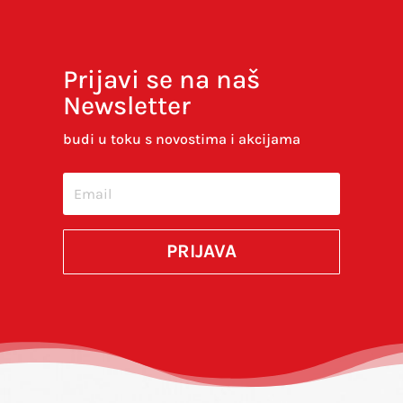
Prijavi se na naš
Newsletter
Spremi moje ime, e-poštu i web-stranicu u
ovom internet pregledniku za sljedeći put kada
budi u toku s novostima i akcijama
budem komentirao.
SUBMIT
PRIJAVA