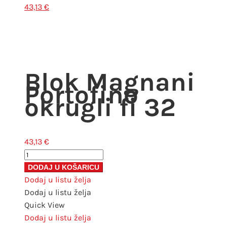
43,13
€
Blok Magnani
Portofino
okrugli fi 32
43,13
€
Blok
Magnani
DODAJ U KOŠARICU
Portofino
Dodaj u listu želja
okrugli
Dodaj u listu želja
fi
Quick View
32
Dodaj u listu želja