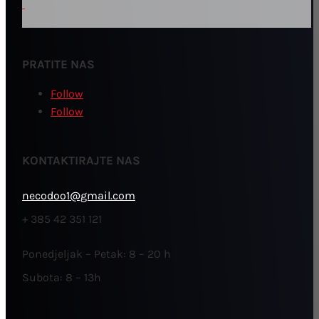
PRATITE NAS
Follow
Follow
KONTAKTIRAJTE NAS
necodoo1@gmail.com
+ 385 42 351 121
Ponedjeljak – Petak: 8 – 20 h
Subota: 8 – 13h