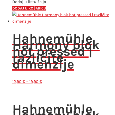
količina
Dodaj u listu želja
DODAJ U KOŠARICU
Hahnemühle
Harmony blok
hot pressed |
različite
dimenzije
Raspon
12,90
€
–
19,90
€
cijena:
od
12,90 €
Hahnemühle
do
19,90 €