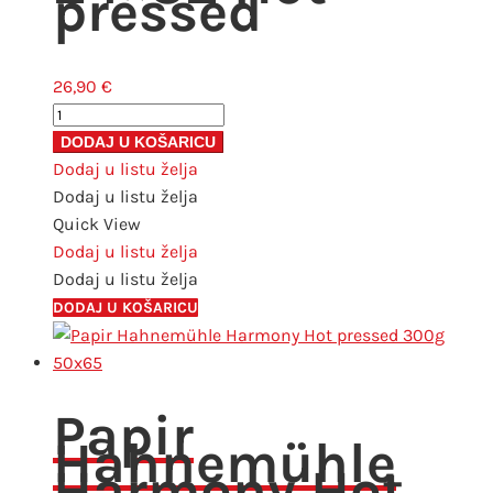
pressed
26,90
€
Hahnemühle
The
DODAJ U KOŠARICU
Collection
Dodaj u listu želja
-
Dodaj u listu želja
Watercolour
Quick View
24x32
Dodaj u listu želja
Hot
Dodaj u listu želja
pressed
DODAJ U KOŠARICU
količina
Papir
Hahnemühle
Harmony Hot