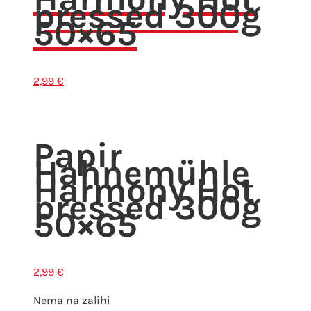
pressed 300g
50×65
2,99
€
Papir
Hahnemühle
Harmony Hot
pressed 300g
50×65
2,99
€
Nema na zalihi