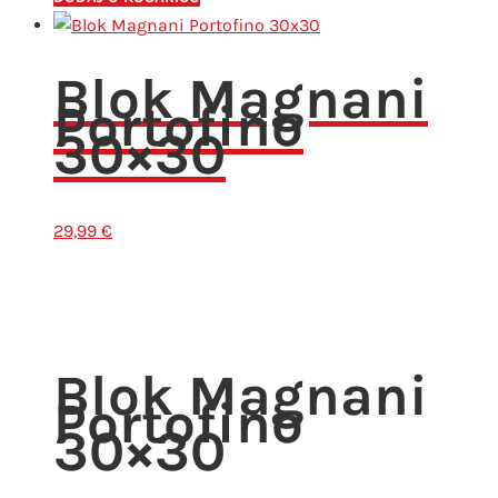
Blok Magnani
Portofino
30×30
29,99
€
Blok Magnani
Portofino
30×30