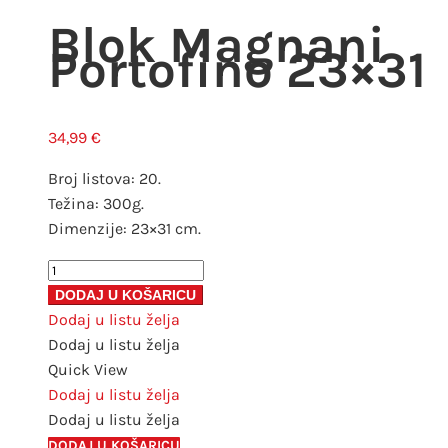
Blok Magnani
Portofino 23×31
34,99
€
Broj listova: 20.
Težina: 300g.
Dimenzije: 23×31 cm.
Blok
Magnani
DODAJ U KOŠARICU
Portofino
Dodaj u listu želja
23x31
Dodaj u listu želja
količina
Quick View
Dodaj u listu želja
Dodaj u listu želja
DODAJ U KOŠARICU