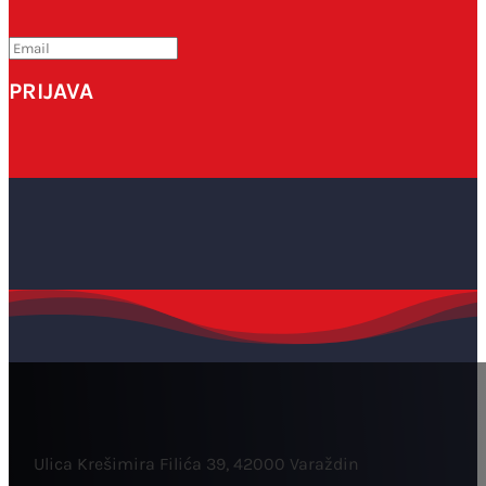
PRIJAVA
Ulica Krešimira Filića 39, 42000 Varaždin