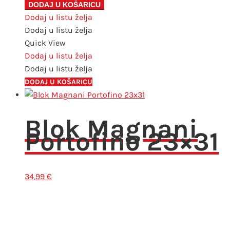
Magnani
DODAJ U KOŠARICU
Portofino
Dodaj u listu želja
18x26
Dodaj u listu želja
količina
Quick View
Dodaj u listu želja
Dodaj u listu želja
DODAJ U KOŠARICU
Blok Magnani
Portofino 23×31
34,99
€