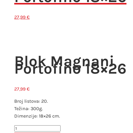
27,99
€
Blok Magnani
Portofino 18×26
27,99
€
Broj listova: 20.
Težina: 300g.
Dimenzije: 18×26 cm.
Blok