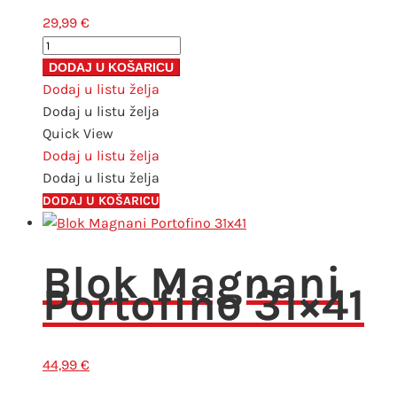
29,99
€
Blok
Magnani
DODAJ U KOŠARICU
Portofino
Dodaj u listu želja
30x30
Dodaj u listu želja
količina
Quick View
Dodaj u listu želja
Dodaj u listu želja
DODAJ U KOŠARICU
Blok Magnani
Portofino 31×41
44,99
€