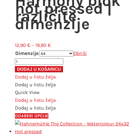
Harmony blok
hot pressed |
različite
dimenzije
Raspon
12,90
€
–
19,90
€
cijena:
Dimenzije
Obriši
od
Hahnemühle
12,90 €
Harmony
DODAJ U KOŠARICU
do
blok
Dodaj u listu želja
19,90 €
hot
Dodaj u listu želja
pressed
Quick View
|
Dodaj u listu želja
različite
Dodaj u listu želja
dimenzije
Ovaj
ODABERI OPCIJE
količina
proizvod
ima
više