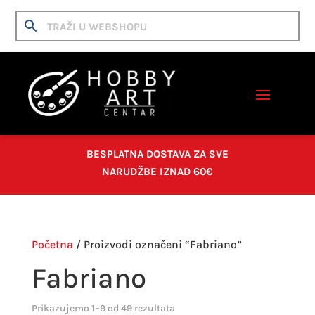
BESPLATNA DOSTAVA ZA SVE
NARUDŽBE IZNAD 60€
Početna
/ Proizvodi označeni “Fabriano”
Fabriano
Prikazujemo 1–9 od 49 rezultata