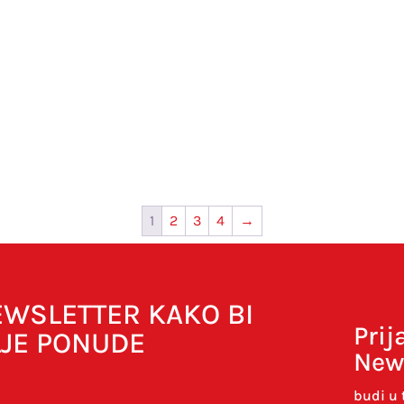
1
2
3
4
→
NEWSLETTER KAKO BI
Prij
LJE PONUDE
New
budi u 