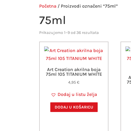
Početna
/ Proizvodi označeni “75ml”
75ml
Prikazujemo 1–9 od 36 rezultata
Art Creation akrilna boja
75ml 105 TITANIUM WHITE
A
7
4,95
€
Dodaj u listu želja
DODAJ U KOŠARICU