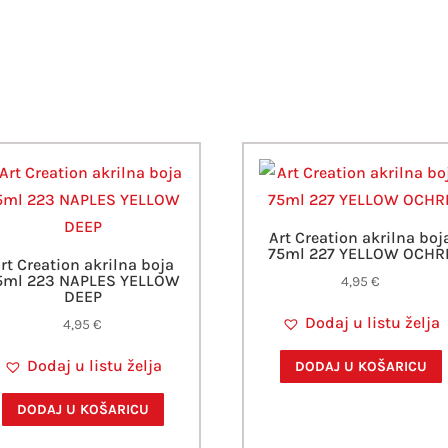
Art Creation akrilna boj
75ml 227 YELLOW OCHR
rt Creation akrilna boja
5ml 223 NAPLES YELLOW
4,95
€
DEEP
Dodaj u listu želja
4,95
€
Dodaj u listu želja
DODAJ U KOŠARICU
DODAJ U KOŠARICU