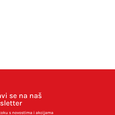
avi se na naš
sletter
toku s novostima i akcijama