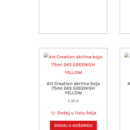
Art Creation akrilna boja
A
75ml 243 GREENISH
YELLOW
4,95
€
Dodaj u listu želja
DODAJ U KOŠARICU