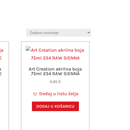
a
Art Creation akrilna boja
E
75ml 234 RAW SIENNA
4,95
€
Dodaj u listu želja
DODAJ U KOŠARICU