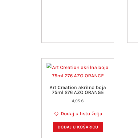
Art Creation akrilna boja
75ml 276 AZO ORANGE
4,95
€
Dodaj u listu želja
DODAJ U KOŠARICU