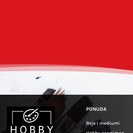
PONUDA
Boje i mediumi
Hobby asortiman