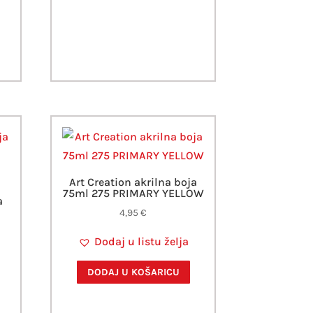
Art Creation akrilna boja
75ml 275 PRIMARY YELLOW
a
4,95
€
Dodaj u listu želja
DODAJ U KOŠARICU