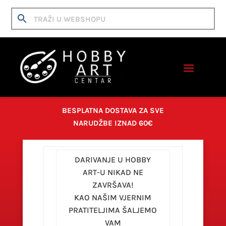
BESPLATNA DOSTAVA ZA SVE
NARUDŽBE IZNAD 60€
DARIVANJE U HOBBY
ART-U NIKAD NE
ZAVRŠAVA!
KUPONI
KAO NAŠIM VJERNIM
PRATITELJIMA ŠALJEMO
VAM